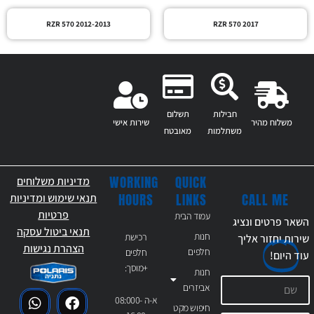
RZR 570 2012-2013
RZR 570 2017
חבילות
תשלום
משלוח מהיר
שירות אישי
משתלמות
מאובטח
WORKING
QUICK
מדיניות משלוחים
CALL ME
HOURS
LINKS
תנאי שימוש ומדיניות
פרטיות
עמוד הבית
השאר פרטים ונציג
תנאי ביטול עסקה
חנות
רכישת
שירות יחזור אליך
הצהרת נגישות
חלפים
חלפים
עוד
היום!
+מוסך:
חנות
אביזרים
א-ה 08:000-
חיפוש מקט