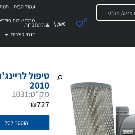
עמוד הבית
חנות
0
מרכז שירות פולריס
₪
0
התחברות
דגמי פולריס
 טיפול לריינג'ר 500/400 RANGER עד 2010
2010
מק"ט:1031
₪
727
הוספה לסל