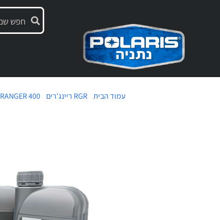
עמוד הבית
/
RGR ריינג'רים
/
RANGER 400
/