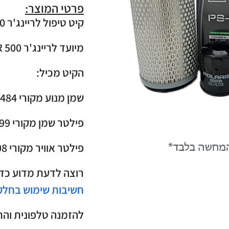
פרטי המוצר:
קיט טיפול לריינג'ר 500 1999-2010 המבוצע כל 100 שעות.
מיועד לריינג'ר 500 RANGER
הקיט מכיל:
שמן מנוע מקורי 502484 – כמות 2 ליטר
פילטר שמן מקורי 2520799- כמות 1
פילטר אוויר מקורי 7081308- כמות 1
רוצה לדעת מדוע כדי
חשיבות שימוש בחלקי טיפ
להזמנה טלפונית והת