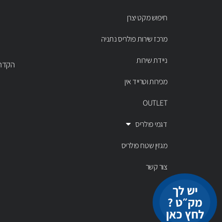
חיפוש מקט יצרן
מרכז שירות פולריס נתניה
ניידת שירות
הקדר 43 נתניה, טל' 00803
מכירות וטרייד אין
OUTLET
דגמי פולריס
מגזין שטח פולריס
צור קשר
יש לך
מק״ט ?
לחץ כאן