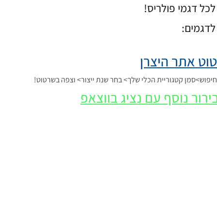
כל דגמי פולריס!
לדגמים:
וט אתר היצרן
פוש>סמן קטגוריית הכלי שלך> בחר שנת ייצור> וצפה בשרטוט!
ירור נוסף עם נציג בווצאפ