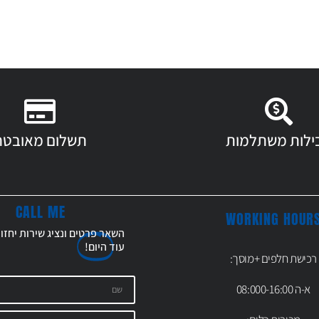
ילות משתלמות
תשלום מאובטח
CALL ME
WORKING HOUR
השאר פרטים ונציג שירות יחזו
עוד
היום!
רכישת חלפים +מוסך:
א-ה 08:000-16:00