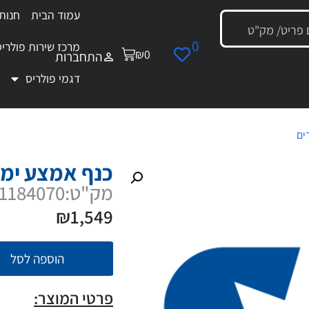
עמוד הבית
חנות
0
מרכז שירות פולריס
₪
0
התחברות
דגמי פולריס
ים
/ כנף אמצע ימין שחור
כנף אמצע ימי
מק"ט:5451184070
₪
1,549
הוספה לסל
פרטי המוצר: