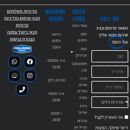
WORKING
QUICK
מדיניות משלוחים
CALL ME
HOURS
LINKS
תנאי שימוש ומדיניות
פרטיות
עמוד הבית
השאר פרטים ונציג
תנאי ביטול עסקה
חנות
רכישת
שירות יחזור אליך
הצהרת נגישות
חלפים
חלפים
עוד
היום!
+מוסך:
חנות
אביזרים
א-ה 08:000-
חיפוש מקט
16:00
יצרן
מרכז
מכירות כלים:
שירות
פולריס
א-ה 09:00-
נתניה
18:00
ניידת
שירות
ו 09:00-
אני מעוניין לקבל
18:00
מכירות
דיוור שיווקי, הצעות
וטרייד אין