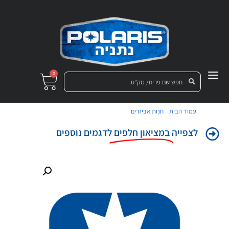
0
/
/ כנף קדמי שמאל TPO,S.B.G.N.M
עמוד הבית
חנות אביזרים
לצפייה
במציאון חלפים
לדגמים נוספים