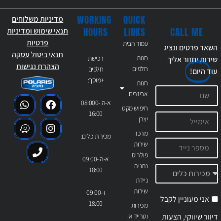
WORKING
QUICK
מדיניות משלוחים
CALL ME
HOURS
LINKS
תנאי שימוש ומדיניות
פרטיות
עמוד הבית
השאר פרטים ונציג
תנאי ביטול עסקה
חנות
רכישת
שירות יחזור אליך
הצהרת נגישות
חלפים
חלפים
עוד
היום!
+מוסך:
חנות
אביזרים
א-ה 08:000-
חיפוש מקט
16:00
יצרן
מרכז
מכירות כלים:
שירות
פולריס
א-ה 09:00-
נתניה
18:00
ניידת
שירות
ו 09:00-
אני מעוניין לקבל
18:00
מכירות
דיוור שיווקי, הצעות
וטרייד אין