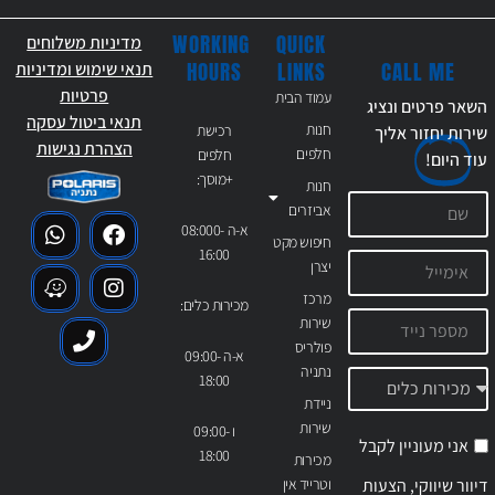
WORKING
QUICK
מדיניות משלוחים
CALL ME
HOURS
LINKS
תנאי שימוש ומדיניות
פרטיות
עמוד הבית
השאר פרטים ונציג
תנאי ביטול עסקה
חנות
רכישת
שירות יחזור אליך
הצהרת נגישות
חלפים
חלפים
עוד
היום!
+מוסך:
חנות
אביזרים
א-ה 08:000-
חיפוש מקט
16:00
יצרן
מרכז
מכירות כלים:
שירות
פולריס
א-ה 09:00-
נתניה
18:00
ניידת
שירות
ו 09:00-
אני מעוניין לקבל
18:00
מכירות
דיוור שיווקי, הצעות
וטרייד אין