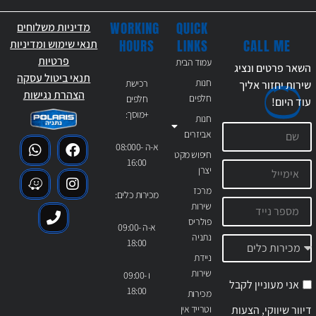
WORKING
QUICK
מדיניות משלוחים
CALL ME
HOURS
LINKS
תנאי שימוש ומדיניות
פרטיות
עמוד הבית
השאר פרטים ונציג
תנאי ביטול עסקה
חנות
רכישת
שירות יחזור אליך
הצהרת נגישות
חלפים
חלפים
עוד
היום!
+מוסך:
חנות
אביזרים
א-ה 08:000-
חיפוש מקט
16:00
יצרן
מרכז
מכירות כלים:
שירות
פולריס
א-ה 09:00-
נתניה
18:00
ניידת
שירות
ו 09:00-
אני מעוניין לקבל
18:00
מכירות
דיוור שיווקי, הצעות
וטרייד אין