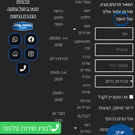
פרטיות
עמוד הבית
השאר פרטים ונציג
תנאי ביטול עסקה
חנות
רכישת
שירות יחזור אליך
הצהרת נגישות
חלפים
חלפים
עוד
היום!
+מוסך:
חנות
אביזרים
א-ה 08:000-
חיפוש מקט
16:00
יצרן
מרכז
מכירות כלים:
שירות
פולריס
א-ה 09:00-
נתניה
18:00
ניידת
שירות
ו 09:00-
אני מעוניין לקבל
18:00
מכירות
דיוור שיווקי, הצעות
וטרייד אין
הקדר 43
OUTLET
ועדכונים בכפוף
נתניה
דגמי
לנציג שירות טלפוני
למדיניות הפרטיות
פולריס
יש לך