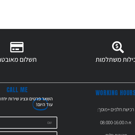
ילות משתלמות
תשלום מאובטח
CALL ME
WORKING HOUR
השאר פרטים ונציג שירות יחזו
עוד
היום!
רכישת חלפים +מוסך:
א-ה 08:000-16:00