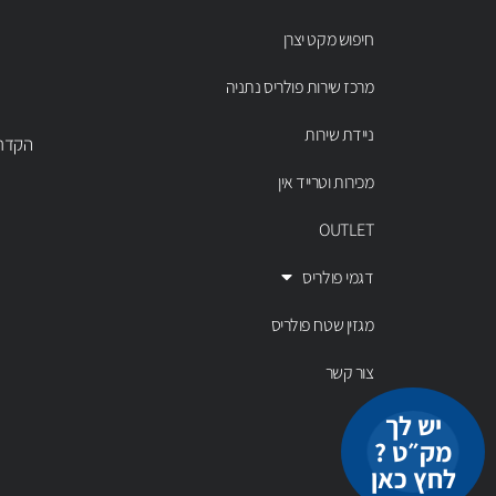
חיפוש מקט יצרן
מרכז שירות פולריס נתניה
ניידת שירות
הקדר 43 נתניה, טל' 00803
מכירות וטרייד אין
OUTLET
דגמי פולריס
מגזין שטח פולריס
צור קשר
יש לך
מק״ט ?
לחץ כאן