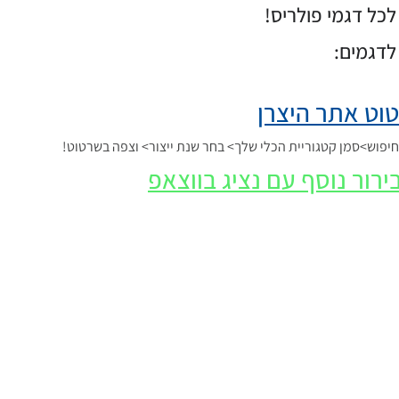
כל דגמי פולריס!
לדגמים:
וט אתר היצרן
פוש>סמן קטגוריית הכלי שלך> בחר שנת ייצור> וצפה בשרטוט!
ירור נוסף עם נציג בווצאפ