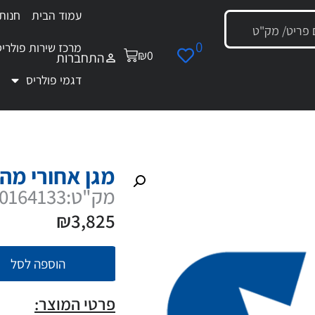
עמוד הבית
חנות
0
מרכז שירות פולריס
₪
0
התחברות
דגמי פולריס
 מגן אחורי מהודר RZR 900S
מגן אחורי מהודר 00S
מק"ט:2880164133
₪
3,825
הוספה לסל
פרטי המוצר: