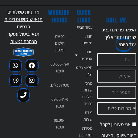
WORKING
QUICK
מדיניות משלוחים
CALL ME
HOURS
LINKS
תנאי שימוש ומדיניות
פרטיות
עמוד הבית
השאר פרטים ונציג
תנאי ביטול עסקה
חנות
רכישת
שירות יחזור אליך
הצהרת נגישות
חלפים
חלפים
עוד
היום!
+מוסך:
חנות
אביזרים
א-ה 08:000-
חיפוש מקט
16:00
יצרן
מרכז
מכירות כלים:
שירות
פולריס
א-ה 09:00-
נתניה
18:00
ניידת
שירות
ו 09:00-
אני מעוניין לקבל
18:00
מכירות
דיוור שיווקי, הצעות
וטרייד אין