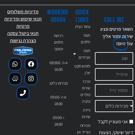
WORKING
QUICK
מדיניות משלוחים
CALL ME
HOURS
LINKS
תנאי שימוש ומדיניות
פרטיות
עמוד הבית
השאר פרטים ונציג
תנאי ביטול עסקה
חנות
רכישת
שירות יחזור אליך
הצהרת נגישות
חלפים
חלפים
עוד
היום!
+מוסך:
חנות
אביזרים
א-ה 08:000-
חיפוש מקט
16:00
יצרן
מרכז
מכירות כלים:
שירות
פולריס
א-ה 09:00-
נתניה
18:00
ניידת
שירות
ו 09:00-
אני מעוניין לקבל
18:00
מכירות
דיוור שיווקי, הצעות
וטרייד אין