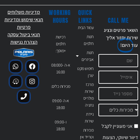
WORKING
QUICK
מדיניות משלוחים
CALL ME
HOURS
LINKS
תנאי שימוש ומדיניות
פרטיות
עמוד הבית
השאר פרטים ונציג
תנאי ביטול עסקה
חנות
רכישת
שירות יחזור אליך
הצהרת נגישות
חלפים
חלפים
עוד
היום!
+מוסך:
חנות
אביזרים
א-ה 08:000-
חיפוש מקט
16:00
יצרן
מרכז
מכירות כלים:
שירות
פולריס
א-ה 09:00-
נתניה
18:00
ניידת
שירות
ו 09:00-
אני מעוניין לקבל
18:00
מכירות
דיוור שיווקי, הצעות
וטרייד אין