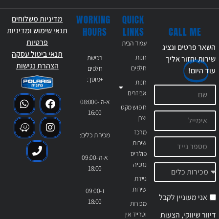
WORKING
QUICK
מדיניות משלוחים
CALL ME
HOURS
LINKS
תנאי שימוש ומדיניות
פרטיות
עמוד הבית
השאר פרטים ונציג
תנאי ביטול עסקה
חנות
רכישת
שירות יחזור אליך
הצהרת נגישות
חלפים
חלפים
עוד
היום!
+מוסך:
חנות
אביזרים
א-ה 08:000-
חיפוש מקט
16:00
יצרן
מרכז
מכירות כלים:
שירות
פולריס
א-ה 09:00-
נתניה
18:00
ניידת
שירות
ו 09:00-
אני מעוניין לקבל
18:00
מכירות
דיוור שיווקי, הצעות
וטרייד אין