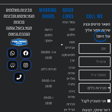
WORKING
QUICK
מדיניות משלוחים
CALL ME
HOURS
LINKS
תנאי שימוש ומדיניות
פרטיות
עמוד הבית
השאר פרטים ונציג
תנאי ביטול עסקה
חנות
רכישת
שירות יחזור אליך
הצהרת נגישות
חלפים
חלפים
עוד
היום!
+מוסך:
חנות
אביזרים
א-ה 08:000-
חיפוש מקט
16:00
יצרן
מרכז
מכירות כלים:
שירות
פולריס
א-ה 09:00-
נתניה
18:00
ניידת
שירות
ו 09:00-
אני מעוניין לקבל
18:00
מכירות
דיוור שיווקי, הצעות
וטרייד אין