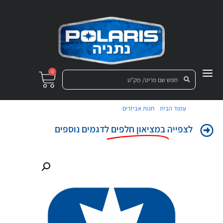
0
/
/ מדבקה כנף אח ימ POLARIS
עמוד הבית
חנות אביזרים
לצפייה
במציאון חלפים
לדגמים נוספים