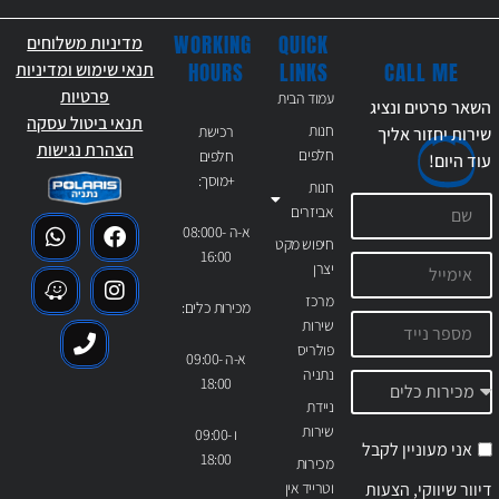
WORKING
QUICK
מדיניות משלוחים
CALL ME
HOURS
LINKS
תנאי שימוש ומדיניות
פרטיות
עמוד הבית
השאר פרטים ונציג
תנאי ביטול עסקה
חנות
רכישת
שירות יחזור אליך
הצהרת נגישות
חלפים
חלפים
עוד
היום!
+מוסך:
חנות
אביזרים
א-ה 08:000-
חיפוש מקט
16:00
יצרן
מרכז
מכירות כלים:
שירות
פולריס
א-ה 09:00-
נתניה
18:00
ניידת
שירות
ו 09:00-
אני מעוניין לקבל
18:00
מכירות
דיוור שיווקי, הצעות
וטרייד אין