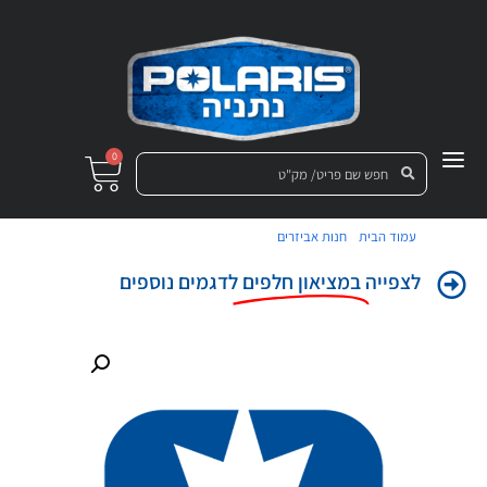
0
/
/ מדבקה כנף אח עליון RZR שמאל
עמוד הבית
חנות אביזרים
לצפייה
במציאון חלפים
לדגמים נוספים