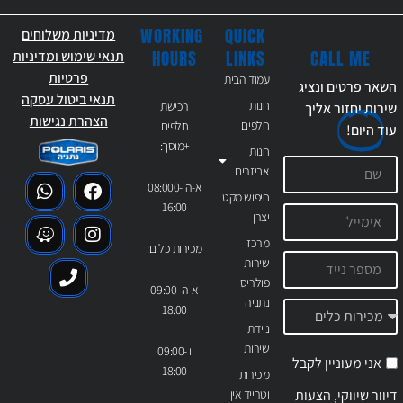
WORKING
QUICK
מדיניות משלוחים
CALL ME
HOURS
LINKS
תנאי שימוש ומדיניות
פרטיות
עמוד הבית
השאר פרטים ונציג
תנאי ביטול עסקה
חנות
רכישת
שירות יחזור אליך
הצהרת נגישות
חלפים
חלפים
עוד
היום!
+מוסך:
חנות
אביזרים
א-ה 08:000-
חיפוש מקט
16:00
יצרן
מרכז
מכירות כלים:
שירות
פולריס
א-ה 09:00-
נתניה
18:00
ניידת
שירות
ו 09:00-
אני מעוניין לקבל
18:00
מכירות
דיוור שיווקי, הצעות
וטרייד אין