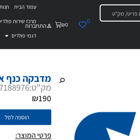
עמוד הבית
חנות
0
מרכז שירות פולריס
₪
0
התחברות
דגמי פולריס
מדבקה כנף אח עליונה שמאל
מדבקה כנף א
מק"ט:7188976
₪
190
הוספה לסל
פרטי המוצר: