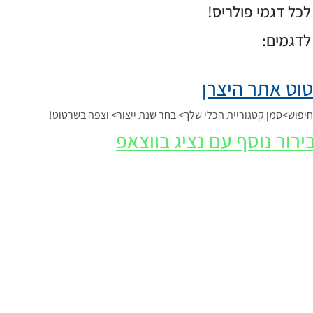
כל דגמי פולריס!
לדגמים:
וט אתר היצרן
פוש>סמן קטגוריית הכלי שלך> בחר שנת ייצור> וצפה בשרטוט!
ירור נוסף עם נציג בווצאפ