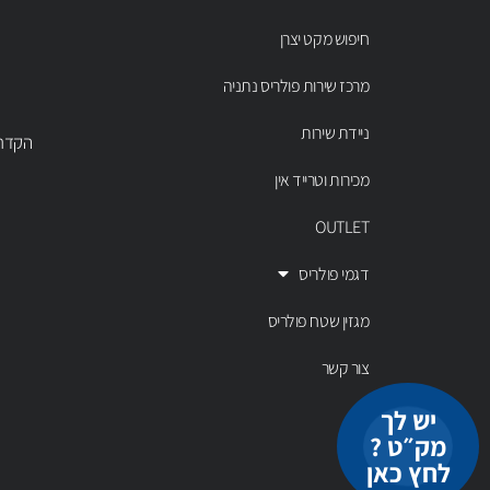
חיפוש מקט יצרן
מרכז שירות פולריס נתניה
ניידת שירות
הקדר 43 נתניה, טל' 00803
מכירות וטרייד אין
OUTLET
דגמי פולריס
מגזין שטח פולריס
צור קשר
יש לך
מק״ט ?
לחץ כאן