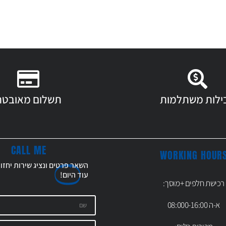
ילות משתלמות
תשלום מאובטח
CALL ME
WORKING HOUR
השאר פרטים ונציג שירות יחזו
עוד
היום!
רכישת חלפים +מוסך:
א-ה 08:000-16:00