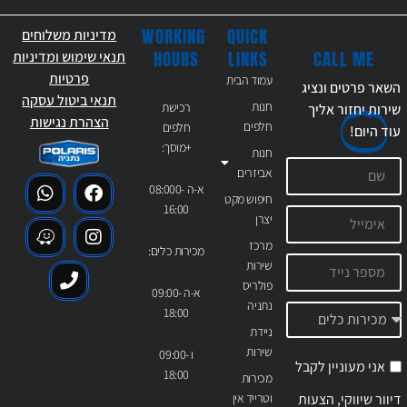
WORKING
QUICK
מדיניות משלוחים
CALL ME
HOURS
LINKS
תנאי שימוש ומדיניות
פרטיות
עמוד הבית
השאר פרטים ונציג
תנאי ביטול עסקה
חנות
רכישת
שירות יחזור אליך
הצהרת נגישות
חלפים
חלפים
עוד
היום!
+מוסך:
חנות
אביזרים
א-ה 08:000-
חיפוש מקט
16:00
יצרן
מרכז
מכירות כלים:
שירות
פולריס
א-ה 09:00-
נתניה
18:00
ניידת
שירות
ו 09:00-
אני מעוניין לקבל
18:00
מכירות
דיוור שיווקי, הצעות
וטרייד אין