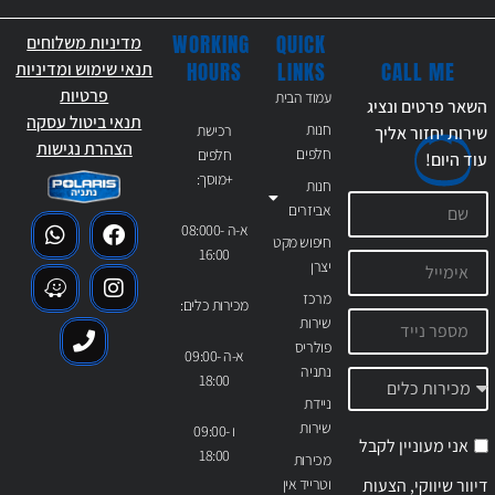
WORKING
QUICK
מדיניות משלוחים
CALL ME
HOURS
LINKS
תנאי שימוש ומדיניות
פרטיות
עמוד הבית
השאר פרטים ונציג
תנאי ביטול עסקה
חנות
רכישת
שירות יחזור אליך
הצהרת נגישות
חלפים
חלפים
עוד
היום!
+מוסך:
חנות
אביזרים
א-ה 08:000-
חיפוש מקט
16:00
יצרן
מרכז
מכירות כלים:
שירות
פולריס
א-ה 09:00-
נתניה
18:00
ניידת
שירות
ו 09:00-
אני מעוניין לקבל
18:00
מכירות
דיוור שיווקי, הצעות
וטרייד אין