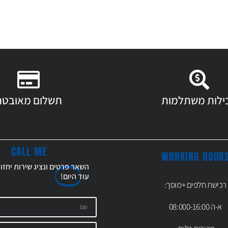
ילות משתלמות
תשלום מאובטח
CALL ME
WORKING HOUR
השאר פרטים ונציג שירות יחזו
עוד
היום!
רכישת חלפים +מוסך:
א-ה 08:000-16:00