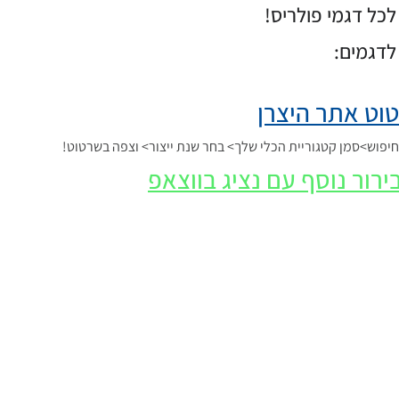
כל דגמי פולריס!
לדגמים:
וט אתר היצרן
פוש>סמן קטגוריית הכלי שלך> בחר שנת ייצור> וצפה בשרטוט!
ירור נוסף עם נציג בווצאפ