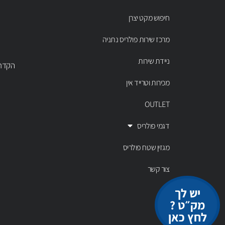
חיפוש מקט יצרן
מרכז שירות פולריס נתניה
ניידת שירות
הקדר 43 נתניה, טל' 00803
מכירות וטרייד אין
OUTLET
דגמי פולריס
מגזין שטח פולריס
צור קשר
יש לך
מק״ט ?
לחץ כאן