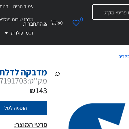
עמוד הבית
חנות
0
מרכז שירות פולריס
₪
0
התחברות
דגמי פולריס
יזרים
/ מדבקה לדלת
מדבקה לדלת
מק"ט:7191703
₪
143
הוספה לסל
פרטי המוצר: