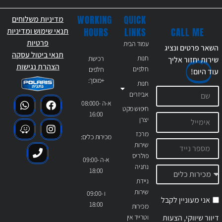
WORKING
QUICK
מדיניות משלוחים
CALL ME
HOURS
LINKS
תנאי שימוש ומדיניות
פרטיות
עמוד הבית
השאר פרטים ונציג
תנאי ביטול עסקה
חנות
רכישת
שירות יחזור אליך
הצהרת נגישות
חלפים
חלפים
עוד
היום!
+מוסך:
חנות
אביזרים
א-ה 08:000-
חיפוש מקט
16:00
יצרן
מרכז
מכירות כלים:
שירות
פולריס
א-ה 09:00-
נתניה
18:00
ניידת
שירות
ו 09:00-
אני מעוניין לקבל
18:00
מכירות
דיוור שיווקי, הצעות
וטרייד אין