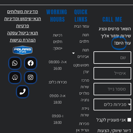
WORKING
QUICK
מדיניות משלוחים
CALL ME
HOURS
LINKS
תנאי שימוש ומדיניות
פרטיות
עמוד הבית
השאר פרטים ונציג
תנאי ביטול עסקה
חנות
רכישת
שירות יחזור אליך
הצהרת נגישות
חלפים
חלפים
עוד
היום!
+מוסך:
חנות
אביזרים
א-ה 08:000-
חיפוש מקט
16:00
יצרן
מרכז
מכירות כלים:
שירות
פולריס
א-ה 09:00-
נתניה
18:00
ניידת
שירות
ו 09:00-
אני מעוניין לקבל
18:00
מכירות
דיוור שיווקי, הצעות
וטרייד אין