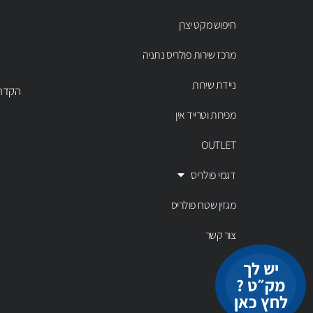
חיפוש מקט יצרן
מרכז שירות פולריס נתניה
ניידת שירות
הקדר 43 נתניה, טל' 00803
מכירות וטרייד אין
OUTLET
דגמי פולריס
מגזין שטח פולריס
צור קשר
יש לך
מק״ט ?
לחץ כאן