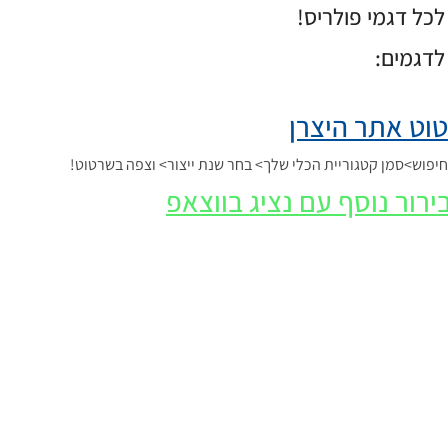
כל דגמי פולריס!
לדגמים:
וט אתר היצרן
פוש>סמן קטגוריית הכלי שלך> בחר שנת ייצור> וצפה בשרטוט!
ירור נוסף עם נציג בווצאפ