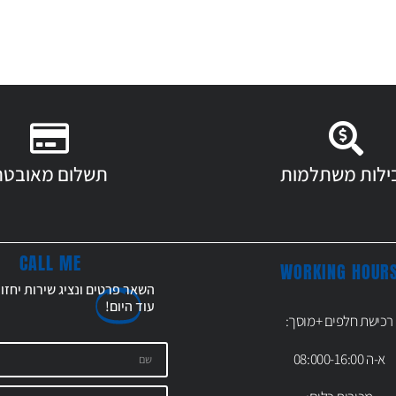
ילות משתלמות
תשלום מאובטח
CALL ME
WORKING HOUR
השאר פרטים ונציג שירות יחזו
עוד
היום!
רכישת חלפים +מוסך:
א-ה 08:000-16:00