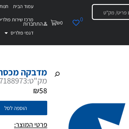
עמוד הבית
חנות
0
מרכז שירות פולריס
₪
0
התחברות
דגמי פולריס
מדבקה מכסה קדמי ימין AWD
מדבקה מכסה קדמ
מק"ט:7188973
₪
58
הוספה לסל
פרטי המוצר: