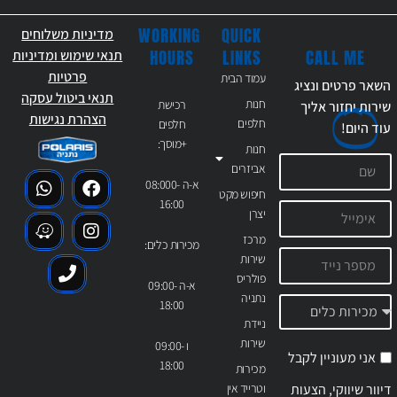
WORKING
QUICK
מדיניות משלוחים
CALL ME
HOURS
LINKS
תנאי שימוש ומדיניות
פרטיות
עמוד הבית
השאר פרטים ונציג
תנאי ביטול עסקה
חנות
רכישת
שירות יחזור אליך
הצהרת נגישות
חלפים
חלפים
עוד
היום!
+מוסך:
חנות
אביזרים
א-ה 08:000-
חיפוש מקט
16:00
יצרן
מרכז
מכירות כלים:
שירות
פולריס
א-ה 09:00-
נתניה
18:00
ניידת
שירות
ו 09:00-
אני מעוניין לקבל
18:00
מכירות
דיוור שיווקי, הצעות
וטרייד אין