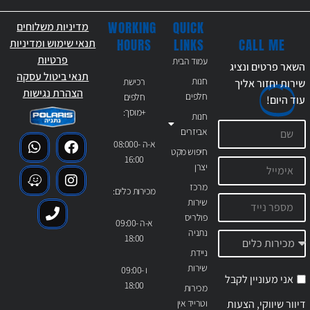
WORKING
QUICK
מדיניות משלוחים
CALL ME
HOURS
LINKS
תנאי שימוש ומדיניות
פרטיות
עמוד הבית
השאר פרטים ונציג
תנאי ביטול עסקה
חנות
רכישת
שירות יחזור אליך
הצהרת נגישות
חלפים
חלפים
עוד
היום!
+מוסך:
חנות
אביזרים
א-ה 08:000-
חיפוש מקט
16:00
יצרן
מרכז
מכירות כלים:
שירות
פולריס
א-ה 09:00-
נתניה
18:00
ניידת
שירות
ו 09:00-
אני מעוניין לקבל
18:00
מכירות
דיוור שיווקי, הצעות
וטרייד אין