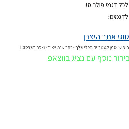
כל דגמי פולריס!
לדגמים:
וט אתר היצרן
פוש>סמן קטגוריית הכלי שלך> בחר שנת ייצור> וצפה בשרטוט!
ירור נוסף עם נציג בווצאפ