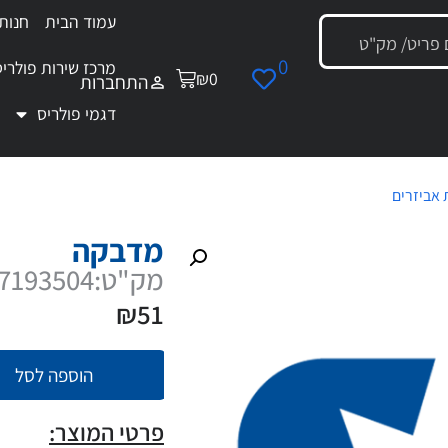
עמוד הבית
חנות
0
מרכז שירות פולריס
₪
0
התחברות
דגמי פולריס
 אביזרים
/ מדבקה
מדבקה
מק"ט:7193504
₪
51
הוספה לסל
פרטי המוצר: