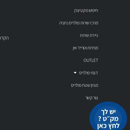
חיפוש מקט יצרן
מרכז שירות פולריס נתניה
ניידת שירות
הקדר 43 נתניה, טל' 00803
מכירות וטרייד אין
OUTLET
דגמי פולריס
מגזין שטח פולריס
צור קשר
יש לך
מק״ט ?
לחץ כאן