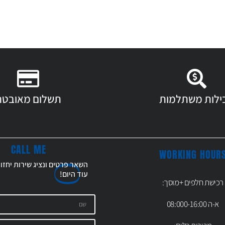
ילות משתלמות
תשלום מאובטח
CALL ME
WORKING HOUR
השאר פרטים ונציג שירות יחזו
עוד
היום!
רכישת חלפים +מוסך:
א-ה 08:000-16:00