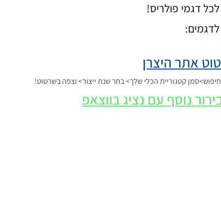
כל דגמי פולריס!
לדגמים:
וט אתר היצרן
פוש>סמן קטגוריית הכלי שלך> בחר שנת ייצור> וצפה בשרטוט!
ירור נוסף עם נציג בווצאפ