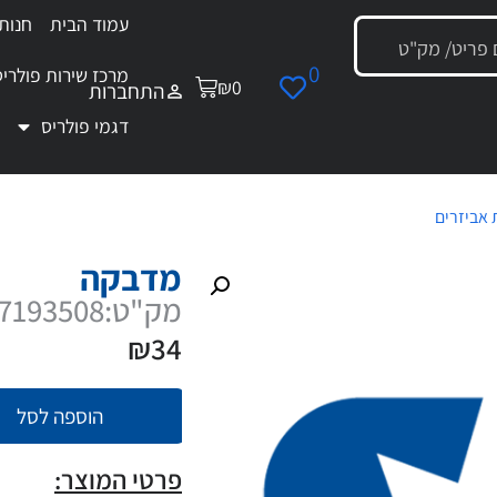
עמוד הבית
חנות
0
מרכז שירות פולריס
₪
0
התחברות
דגמי פולריס
 אביזרים
/ מדבקה
מדבקה
מק"ט:7193508
₪
34
הוספה לסל
פרטי המוצר: