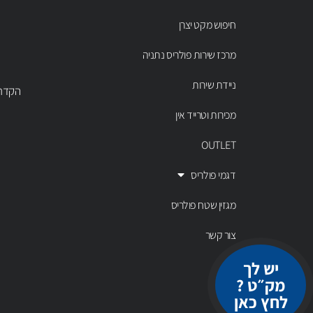
חיפוש מקט יצרן
מרכז שירות פולריס נתניה
ניידת שירות
הקדר 43 נתניה, טל' 00803
מכירות וטרייד אין
OUTLET
דגמי פולריס
מגזין שטח פולריס
צור קשר
יש לך
מק״ט ?
לחץ כאן