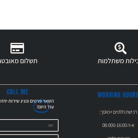
ילות משתלמות
תשלום מאובטח
CALL ME
WORKING HOUR
השאר פרטים ונציג שירות יחזו
עוד
היום!
רכישת חלפים +מוסך:
א-ה 08:000-16:00