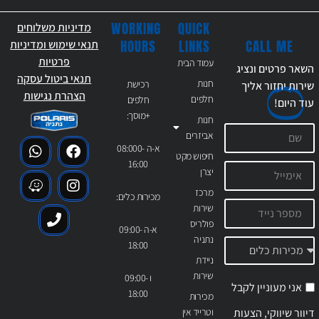
WORKING
QUICK
מדיניות משלוחים
CALL ME
HOURS
LINKS
תנאי שימוש ומדיניות
פרטיות
עמוד הבית
השאר פרטים ונציג
תנאי ביטול עסקה
חנות
רכישת
שירות יחזור אליך
הצהרת נגישות
חלפים
חלפים
עוד
היום!
+מוסך:
חנות
אביזרים
א-ה 08:000-
חיפוש מקט
16:00
יצרן
מרכז
מכירות כלים:
שירות
פולריס
א-ה 09:00-
נתניה
18:00
ניידת
שירות
ו 09:00-
אני מעוניין לקבל
18:00
מכירות
דיוור שיווקי, הצעות
וטרייד אין