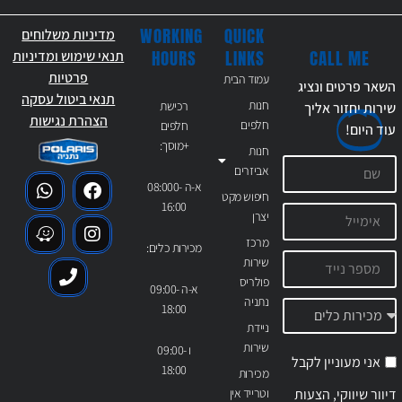
WORKING
QUICK
מדיניות משלוחים
CALL ME
HOURS
LINKS
תנאי שימוש ומדיניות
פרטיות
עמוד הבית
השאר פרטים ונציג
תנאי ביטול עסקה
חנות
רכישת
שירות יחזור אליך
הצהרת נגישות
חלפים
חלפים
עוד
היום!
+מוסך:
חנות
אביזרים
א-ה 08:000-
חיפוש מקט
16:00
יצרן
מרכז
מכירות כלים:
שירות
פולריס
א-ה 09:00-
נתניה
18:00
ניידת
שירות
ו 09:00-
אני מעוניין לקבל
18:00
מכירות
דיוור שיווקי, הצעות
וטרייד אין