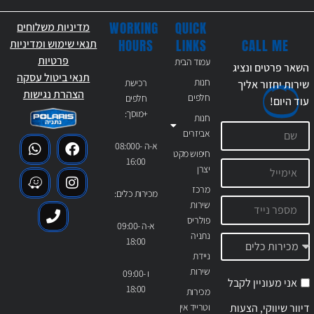
WORKING
QUICK
מדיניות משלוחים
CALL ME
HOURS
LINKS
תנאי שימוש ומדיניות
פרטיות
עמוד הבית
השאר פרטים ונציג
תנאי ביטול עסקה
חנות
רכישת
שירות יחזור אליך
הצהרת נגישות
חלפים
חלפים
עוד
היום!
+מוסך:
חנות
אביזרים
א-ה 08:000-
חיפוש מקט
16:00
יצרן
מרכז
מכירות כלים:
שירות
פולריס
א-ה 09:00-
נתניה
18:00
ניידת
שירות
ו 09:00-
אני מעוניין לקבל
18:00
מכירות
דיוור שיווקי, הצעות
וטרייד אין