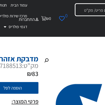
עמוד הבית
חנות
0
מרכז שירות פולריס
₪
0
התחברות
דגמי פולריס
מדבקת אזהרה שילוב/בלימה
מדבקת אזהרה
מק"ט:7188513
₪
83
הוספה לסל
פרטי המוצר: