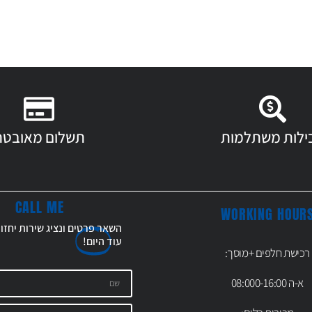
ילות משתלמות
תשלום מאובטח
CALL ME
WORKING HOUR
השאר פרטים ונציג שירות יחזו
עוד
היום!
רכישת חלפים +מוסך:
א-ה 08:000-16:00