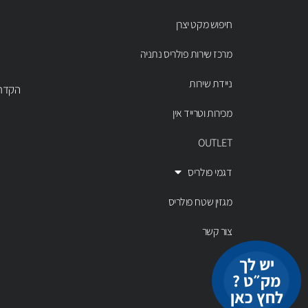
חיפוש מקט יצרן
מרכז שירות פולריס נתניה
ניידת שירות
הקדר 43 נתניה, טל' 00803
מכירות וטרייד אין
OUTLET
דגמי פולריס
מגזין שטח פולריס
צור קשר
יש לך
מק״ט ?
לחץ כאן