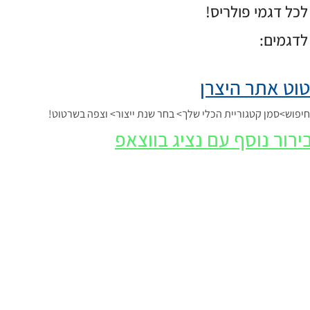
כל דגמי פולריס!
לדגמים:
וט אתר היצרן
פוש>סמן קטגוריית הכלי שלך> בחר שנת ייצור> וצפה בשרטוט!
ירור נוסף עם נציג בווצאפ