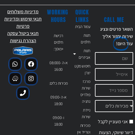
WORKING
QUICK
מדיניות משלוחים
CALL ME
HOURS
LINKS
תנאי שימוש ומדיניות
פרטיות
עמוד הבית
השאר פרטים ונציג
תנאי ביטול עסקה
חנות
רכישת
שירות יחזור אליך
הצהרת נגישות
חלפים
חלפים
עוד
היום!
+מוסך:
חנות
אביזרים
א-ה 08:000-
חיפוש מקט
16:00
יצרן
מרכז
מכירות כלים:
שירות
פולריס
א-ה 09:00-
נתניה
18:00
ניידת
שירות
ו 09:00-
אני מעוניין לקבל
18:00
מכירות
דיוור שיווקי, הצעות
וטרייד אין