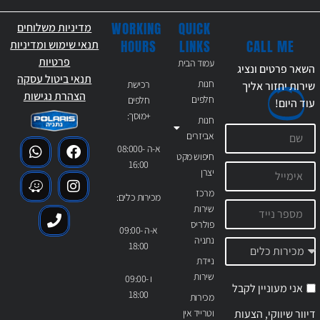
WORKING
QUICK
מדיניות משלוחים
CALL ME
HOURS
LINKS
תנאי שימוש ומדיניות
פרטיות
עמוד הבית
השאר פרטים ונציג
תנאי ביטול עסקה
חנות
רכישת
שירות יחזור אליך
הצהרת נגישות
חלפים
חלפים
עוד
היום!
+מוסך:
חנות
אביזרים
א-ה 08:000-
חיפוש מקט
16:00
יצרן
מרכז
מכירות כלים:
שירות
פולריס
א-ה 09:00-
נתניה
18:00
ניידת
שירות
ו 09:00-
אני מעוניין לקבל
18:00
מכירות
דיוור שיווקי, הצעות
וטרייד אין