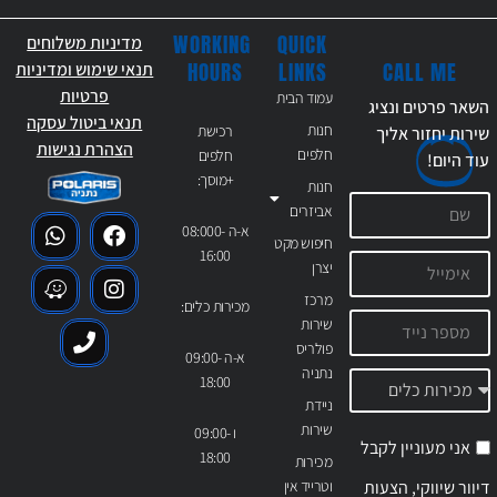
WORKING
QUICK
מדיניות משלוחים
CALL ME
HOURS
LINKS
תנאי שימוש ומדיניות
פרטיות
עמוד הבית
השאר פרטים ונציג
תנאי ביטול עסקה
חנות
רכישת
שירות יחזור אליך
הצהרת נגישות
חלפים
חלפים
עוד
היום!
+מוסך:
חנות
אביזרים
א-ה 08:000-
חיפוש מקט
16:00
יצרן
מרכז
מכירות כלים:
שירות
פולריס
א-ה 09:00-
נתניה
18:00
ניידת
שירות
ו 09:00-
אני מעוניין לקבל
18:00
מכירות
דיוור שיווקי, הצעות
וטרייד אין