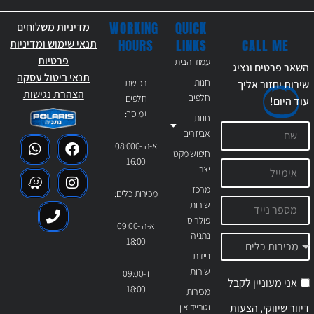
WORKING
QUICK
מדיניות משלוחים
CALL ME
HOURS
LINKS
תנאי שימוש ומדיניות
פרטיות
עמוד הבית
השאר פרטים ונציג
תנאי ביטול עסקה
חנות
רכישת
שירות יחזור אליך
הצהרת נגישות
חלפים
חלפים
עוד
היום!
+מוסך:
חנות
אביזרים
א-ה 08:000-
חיפוש מקט
16:00
יצרן
מרכז
מכירות כלים:
שירות
פולריס
א-ה 09:00-
נתניה
18:00
ניידת
שירות
ו 09:00-
אני מעוניין לקבל
18:00
מכירות
דיוור שיווקי, הצעות
וטרייד אין