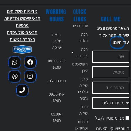
WORKING
QUICK
מדיניות משלוחים
CALL ME
HOURS
LINKS
תנאי שימוש ומדיניות
פרטיות
עמוד הבית
השאר פרטים ונציג
תנאי ביטול עסקה
חנות
רכישת
שירות יחזור אליך
הצהרת נגישות
חלפים
חלפים
עוד
היום!
+מוסך:
חנות
אביזרים
א-ה 08:000-
חיפוש מקט
16:00
יצרן
מרכז
מכירות כלים:
שירות
פולריס
א-ה 09:00-
נתניה
18:00
ניידת
שירות
ו 09:00-
אני מעוניין לקבל
18:00
מכירות
דיוור שיווקי, הצעות
וטרייד אין