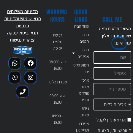
WORKING
QUICK
מדיניות משלוחים
CALL ME
HOURS
LINKS
תנאי שימוש ומדיניות
פרטיות
עמוד הבית
השאר פרטים ונציג
תנאי ביטול עסקה
חנות
רכישת
שירות יחזור אליך
הצהרת נגישות
חלפים
חלפים
עוד
היום!
+מוסך:
חנות
אביזרים
א-ה 08:000-
חיפוש מקט
16:00
יצרן
מרכז
מכירות כלים:
שירות
פולריס
א-ה 09:00-
נתניה
18:00
ניידת
שירות
ו 09:00-
אני מעוניין לקבל
18:00
מכירות
דיוור שיווקי, הצעות
וטרייד אין