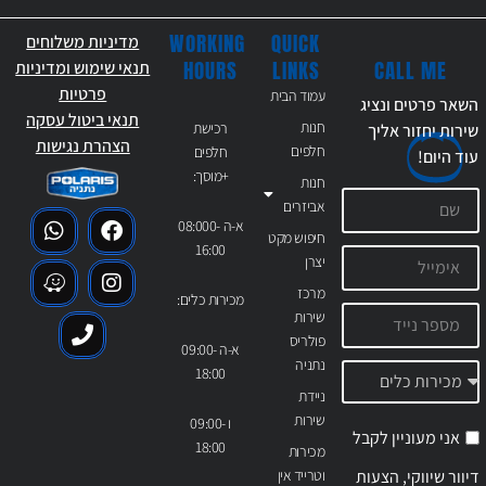
WORKING
QUICK
מדיניות משלוחים
CALL ME
HOURS
LINKS
תנאי שימוש ומדיניות
פרטיות
עמוד הבית
השאר פרטים ונציג
תנאי ביטול עסקה
חנות
רכישת
שירות יחזור אליך
הצהרת נגישות
חלפים
חלפים
עוד
היום!
+מוסך:
חנות
אביזרים
א-ה 08:000-
חיפוש מקט
16:00
יצרן
מרכז
מכירות כלים:
שירות
פולריס
א-ה 09:00-
נתניה
18:00
ניידת
שירות
ו 09:00-
אני מעוניין לקבל
18:00
מכירות
דיוור שיווקי, הצעות
וטרייד אין