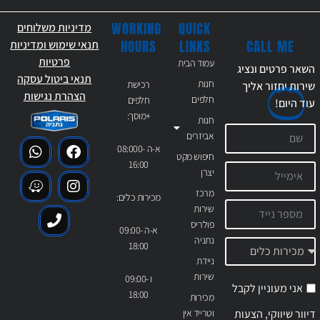
WORKING
QUICK
מדיניות משלוחים
CALL ME
HOURS
LINKS
תנאי שימוש ומדיניות
פרטיות
עמוד הבית
השאר פרטים ונציג
תנאי ביטול עסקה
חנות
רכישת
שירות יחזור אליך
הצהרת נגישות
חלפים
חלפים
עוד
היום!
+מוסך:
חנות
אביזרים
א-ה 08:000-
חיפוש מקט
16:00
יצרן
מרכז
מכירות כלים:
שירות
פולריס
א-ה 09:00-
נתניה
18:00
ניידת
שירות
ו 09:00-
אני מעוניין לקבל
18:00
מכירות
דיוור שיווקי, הצעות
וטרייד אין