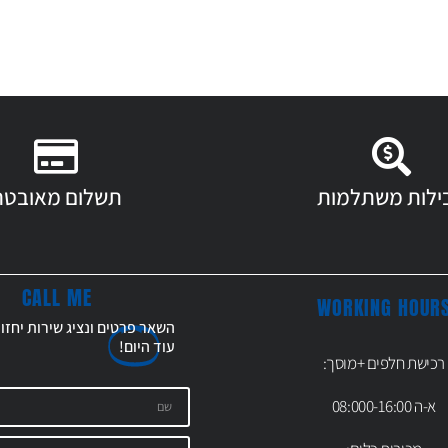
ילות משתלמות
תשלום מאובטח
CALL ME
WORKING HOUR
השאר פרטים ונציג שירות יחזו
עוד
היום!
רכישת חלפים +מוסך:
א-ה 08:000-16:00