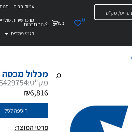
עמוד הבית
חנות
0
מרכז שירות פולריס
₪
0
התחברות
דגמי פולריס
/ מכלול מכסה שירות קדמי
מכלול מכסה ש
מק"ט:2636429754
₪
6,816
הוספה לסל
פרטי המוצר: