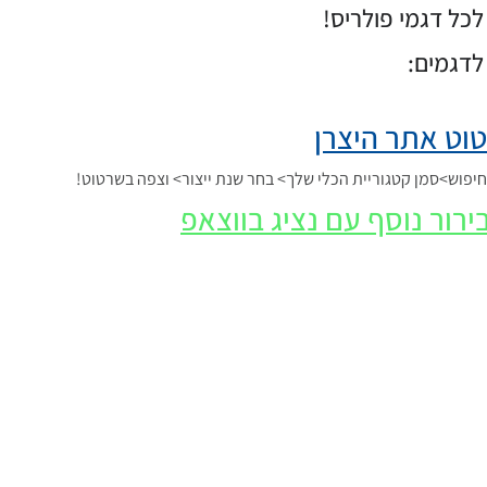
כל דגמי פולריס!
לדגמים:
וט אתר היצרן
פוש>סמן קטגוריית הכלי שלך> בחר שנת ייצור> וצפה בשרטוט!
ירור נוסף עם נציג בווצאפ