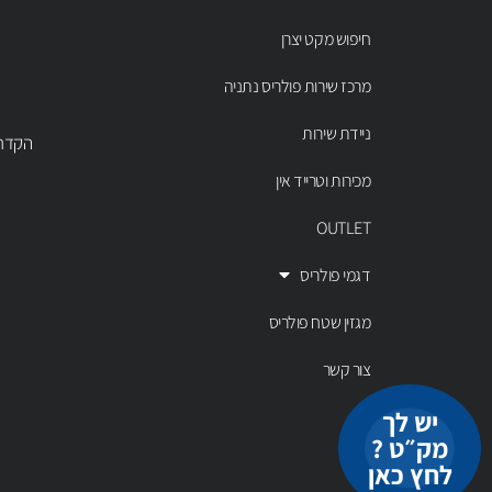
חיפוש מקט יצרן
מרכז שירות פולריס נתניה
ניידת שירות
הקדר 43 נתניה, טל' 00803
מכירות וטרייד אין
OUTLET
דגמי פולריס
מגזין שטח פולריס
צור קשר
יש לך
מק״ט ?
לחץ כאן