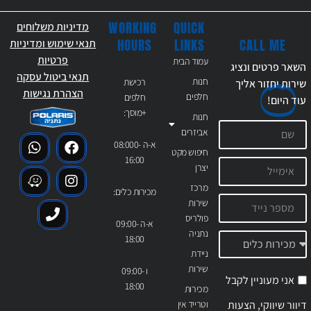
WORKING
QUICK
מדיניות משלוחים
CALL ME
HOURS
LINKS
תנאי שימוש ומדיניות
פרטיות
עמוד הבית
השאר פרטים ונציג
תנאי ביטול עסקה
חנות
רכישת
שירות יחזור אליך
הצהרת נגישות
חלפים
חלפים
עוד
היום!
+מוסך:
חנות
אביזרים
א-ה 08:000-
חיפוש מקט
16:00
יצרן
מרכז
מכירות כלים:
שירות
פולריס
א-ה 09:00-
נתניה
18:00
ניידת
שירות
ו 09:00-
אני מעוניין לקבל
18:00
מכירות
דיוור שיווקי, הצעות
וטרייד אין