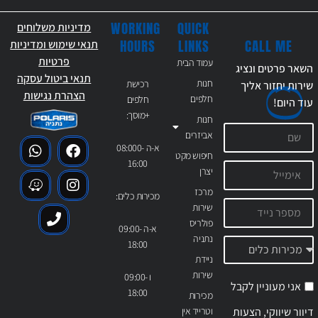
WORKING
QUICK
מדיניות משלוחים
CALL ME
HOURS
LINKS
תנאי שימוש ומדיניות
פרטיות
עמוד הבית
השאר פרטים ונציג
תנאי ביטול עסקה
חנות
רכישת
שירות יחזור אליך
הצהרת נגישות
חלפים
חלפים
עוד
היום!
+מוסך:
חנות
אביזרים
א-ה 08:000-
חיפוש מקט
16:00
יצרן
מרכז
מכירות כלים:
שירות
פולריס
א-ה 09:00-
נתניה
18:00
ניידת
שירות
ו 09:00-
אני מעוניין לקבל
18:00
מכירות
דיוור שיווקי, הצעות
וטרייד אין