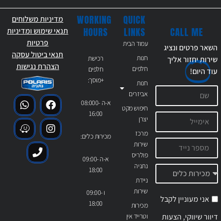
WORKING
QUICK
מדיניות משלוחים
CALL ME
HOURS
LINKS
תנאי שימוש ומדיניות
פרטיות
עמוד הבית
השאר פרטים ונציג
תנאי ביטול עסקה
חנות
רכישת
שירות יחזור אליך
הצהרת נגישות
חלפים
חלפים
עוד
היום!
+מוסך:
חנות
אביזרים
א-ה 08:000-
חיפוש מקט
16:00
יצרן
מרכז
מכירות כלים:
שירות
פולריס
א-ה 09:00-
נתניה
18:00
ניידת
שירות
ו 09:00-
אני מעוניין לקבל
18:00
מכירות
דיוור שיווקי, הצעות
וטרייד אין