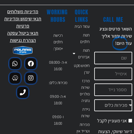
WORKING
QUICK
מדיניות משלוחים
CALL ME
HOURS
LINKS
תנאי שימוש ומדיניות
פרטיות
עמוד הבית
השאר פרטים ונציג
תנאי ביטול עסקה
חנות
רכישת
שירות יחזור אליך
הצהרת נגישות
חלפים
חלפים
עוד
היום!
+מוסך:
חנות
אביזרים
א-ה 08:000-
חיפוש מקט
16:00
יצרן
מרכז
מכירות כלים:
שירות
פולריס
א-ה 09:00-
נתניה
18:00
ניידת
שירות
ו 09:00-
אני מעוניין לקבל
18:00
מכירות
דיוור שיווקי, הצעות
וטרייד אין