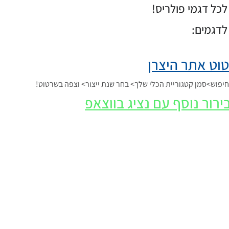
כל דגמי פולריס!
לדגמים:
וט אתר היצרן
פוש>סמן קטגוריית הכלי שלך> בחר שנת ייצור> וצפה בשרטוט!
ירור נוסף עם נציג בווצאפ