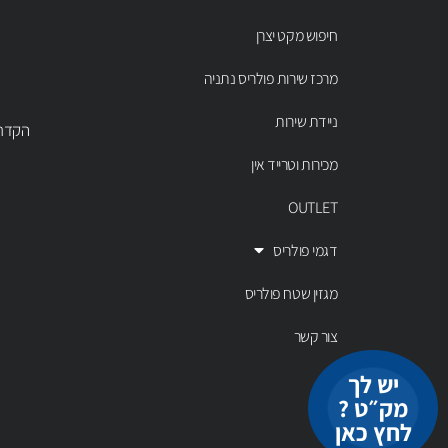
חיפוש מקט יצרן
מרכז שירות פולריס נתניה
ניידת שירות
הקדר 43 נתניה, טל' 00803
מכירות וטרייד אין
OUTLET
דגמי פולריס
מגזין שטח פולריס
צור קשר
יש לך
מק״ט ?
לחץ כאן