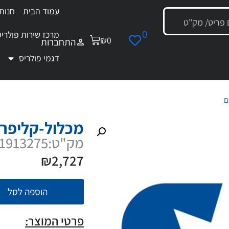
עמוד הבית
חנות
0
מרכז שירות פולריס
₪
0
התחברות
דגמי פולריס
ם
/ מכלול-קליפר בלם ימני
מכלול-קליפר 
מק"ט:1913275
₪
2,727
הוספה לסל
פרטי המוצר: