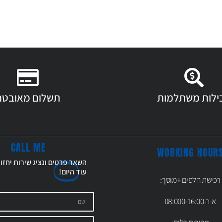
ילות משתלמות
תשלום מאובטח
CALL ME
WORKING HOUR
השאר פרטים ונציג שירות יחזו
עוד
היום!
רכישת חלפים +מוסך:
א-ה 08:000-16:00