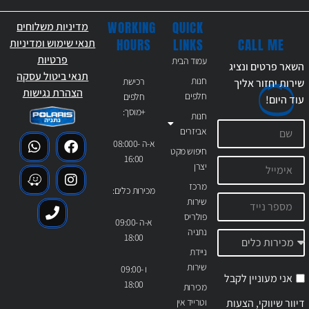
WORKING
QUICK
מדיניות משלוחים
CALL ME
HOURS
LINKS
תנאי שימוש ומדיניות
פרטיות
עמוד הבית
השאר פרטים ונציג
תנאי ביטול עסקה
חנות
רכישת
שירות יחזור אליך
הצהרת נגישות
חלפים
חלפים
עוד
היום!
+מוסך:
חנות
אביזרים
א-ה 08:000-
חיפוש מקט
16:00
יצרן
מרכז
מכירות כלים:
שירות
פולריס
א-ה 09:00-
נתניה
18:00
ניידת
שירות
ו 09:00-
אני מעוניין לקבל
18:00
מכירות
דיוור שיווקי, הצעות
וטרייד אין