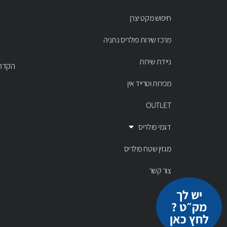
חיפוש מקט יצרן
מרכז שירות פולריס נתניה
ניידת שירות
הקדר 43 נתניה, טל' 00803
מכירות וטרייד אין
OUTLET
דגמי פולריס
מגזין שטח פולריס
צור קשר
יש לך
מק״ט ?
לחץ כאן