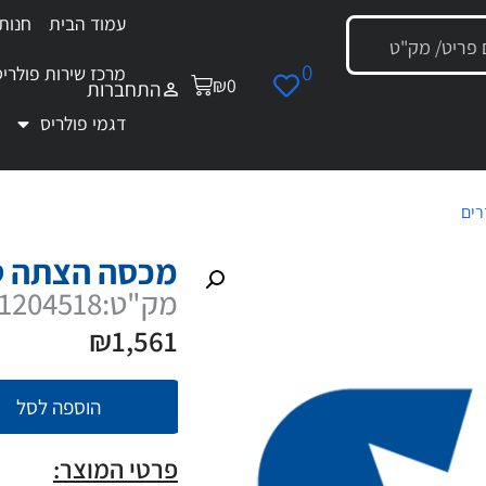
עמוד הבית
חנות
0
מרכז שירות פולריס
₪
0
התחברות
דגמי פולריס
רים
/ מכסה הצתה טורבו
מכסה הצתה ט
מק"ט:1204518
₪
1,561
הוספה לסל
פרטי המוצר: