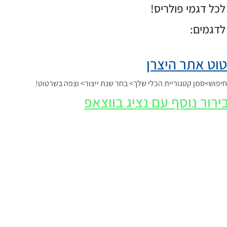
כל דגמי פולריס!
לדגמים:
וט אתר היצרן
פוש>סמן קטגוריית הכלי שלך> בחר שנת ייצור> וצפה בשרטוט!
ירור נוסף עם נציג בווצאפ