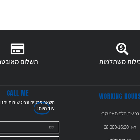
ילות משתלמות
תשלום מאובטח
CALL ME
WORKING HOUR
השאר פרטים ונציג שירות יחזו
עוד
היום!
רכישת חלפים +מוסך:
א-ה 08:000-16:00