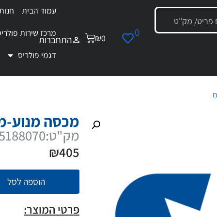
עמוד הבית
חנות
0
מרכז שירות פולריס
₪
0
התחברות
דגמי פולריס
ם
/ מכסה מנוע-מרכז שחור
מכסה מנוע-מ
מק"ט:5455188070
₪
405
הוספה לסל
פרטי המוצר: