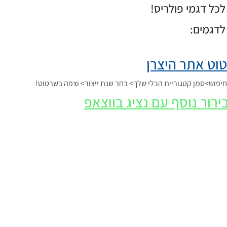
כל דגמי פולריס!
לדגמים:
וט אתר היצרן
פוש>סמן קטגוריית הכלי שלך> בחר שנת ייצור> וצפה בשרטוט!
ירור נוסף עם נציג בווצאפ