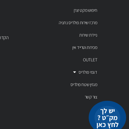
חיפוש מקט יצרן
מרכז שירות פולריס נתניה
ניידת שירות
הקדר 43 נתניה, טל' 00803
מכירות וטרייד אין
OUTLET
דגמי פולריס
מגזין שטח פולריס
צור קשר
יש לך
מק״ט ?
לחץ כאן