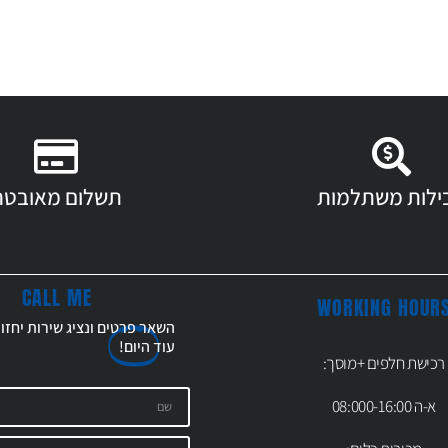
ילות משתלמות
תשלום מאובטח
CALL ME
WORKING HOUR
השאר פרטים ונציג שירות יחזו
עוד
היום!
רכישת חלפים +מוסך:
א-ה 08:000-16:00