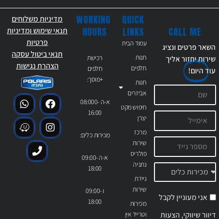
WORKING
QUICK
מדיניות משלוחים
CALL ME
HOURS
LINKS
תנאי שימוש ומדיניות
פרטיות
עמוד הבית
השאר פרטים ונציג
תנאי ביטול עסקה
חנות
רכישת
שירות יחזור אליך
הצהרת נגישות
חלפים
חלפים
עוד
היום!
+מוסך:
חנות
אביזרים
א-ה 08:000-
חיפוש מקט
16:00
יצרן
מרכז
מכירות כלים:
שירות
פולריס
א-ה 09:00-
נתניה
18:00
ניידת
שירות
ו 09:00-
אני מעוניין לקבל
18:00
מכירות
דיוור שיווקי, הצעות
וטרייד אין