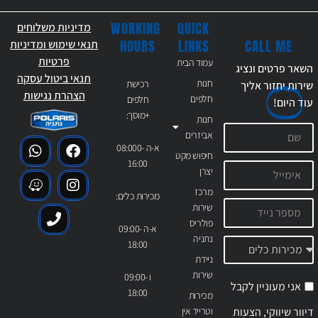
WORKING
QUICK
מדיניות משלוחים
CALL ME
HOURS
LINKS
תנאי שימוש ומדיניות
פרטיות
עמוד הבית
השאר פרטים ונציג
תנאי ביטול עסקה
חנות
רכישת
שירות יחזור אליך
הצהרת נגישות
חלפים
חלפים
עוד
היום!
+מוסך:
חנות
אביזרים
א-ה 08:000-
חיפוש מקט
16:00
יצרן
מרכז
מכירות כלים:
שירות
פולריס
א-ה 09:00-
נתניה
18:00
ניידת
שירות
ו 09:00-
אני מעוניין לקבל
18:00
מכירות
דיוור שיווקי, הצעות
וטרייד אין